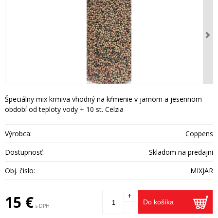
Špeciálny mix krmiva vhodný na kŕmenie v jarnom a jesennom
období od teploty vody + 10 st. Celzia
Výrobca:
Coppens
Dostupnosť:
Skladom na predajni
Obj. čislo:
MIXJAR
+
15 €
Do košíka
s DPH
-