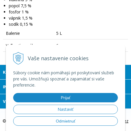
popol 7,5 %
fosfor 1 %
vápnik 1,5 %
sodík 0,15 %
Balenie
5 L
Veľkosť granúl
6 mm
Vaše nastavenie cookies
KONTAKT
Súbory cookie nám pomáhajú pri poskytovaní služieb
pre vás. Umožňujú spoznať a zapamätať si vaše
preferencie.
INFOLINKA
Prijať
VŠETKO O NÁKUPE
Nastaviť
© 2026 Margoč Koi kapre a záhradné jazierka •
tvorba eshopu cez
Odmietnuť
UNIobchod
,
webhosting
spoločnosti
WEBYGROUP