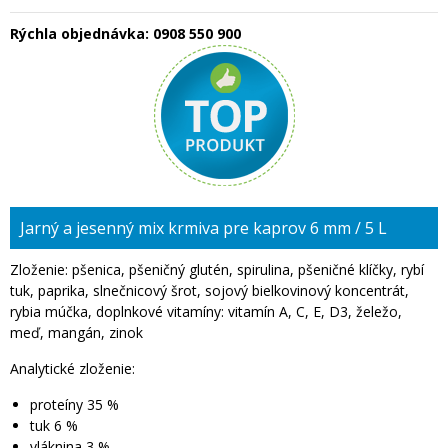
Rýchla objednávka:
0908 550 900
Jarný a jesenný mix krmiva pre kaprov 6 mm / 5 L
Zloženie: pšenica, pšeničný glutén, spirulina, pšeničné klíčky, rybí
tuk, paprika, slnečnicový šrot, sojový bielkovinový koncentrát,
rybia múčka, doplnkové vitamíny: vitamín A, C, E, D3, želežo,
meď, mangán, zinok
Analytické zloženie:
proteíny 35 %
tuk 6 %
vláknina 3 %