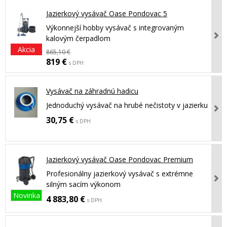
Jazierkový vysávač Oase Pondovac 5
Výkonnejší hobby vysávač s integrovaným
kalovým čerpadlom
Akcia
865,10 €
819 €
s DPH
Vysávač na záhradnú hadicu
Jednoduchý vysávač na hrubé nečistoty v jazierku
30,75 €
s DPH
Jazierkový vysávač Oase Pondovac Premium
Profesionálny jazierkový vysávač s extrémne
silným sacím výkonom
Novinka
4 883,80 €
s DPH