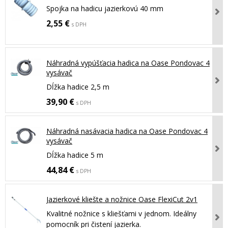
Spojka na hadicu jazierkovú 40 mm
2,55 €
s DPH
Náhradná vypúšťacia hadica na Oase Pondovac 4
vysávač
Dĺžka hadice 2,5 m
39,90 €
s DPH
Náhradná nasávacia hadica na Oase Pondovac 4
vysávač
Dĺžka hadice 5 m
44,84 €
s DPH
Jazierkové kliešte a nožnice Oase FlexiCut 2v1
Kvalitné nožnice s kliešťami v jednom. Ideálny
pomocník pri čistení jazierka.