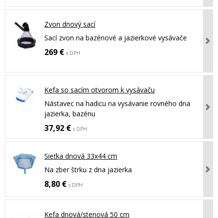
Zvon dnový sací
Sací zvon na bazénové a jazierkové vysávače
269 €
s DPH
Kefa so sacím otvorom k vysávaču
Nástavec na hadicu na vysávanie rovného dna
jazierka, bazénu
37,92 €
s DPH
Sieťka dnová 33x44 cm
Na zber štrku z dna jazierka
8,80 €
s DPH
Kefa dnová/stenová 50 cm