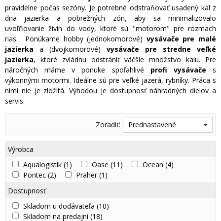
pravidelne počas sezóny. Je potrebné odstraňovať usadený kal z
dna jazierka a pobrežných zón, aby sa minimalizovalo
uvoľňovanie živín do vody, ktoré sú "motorom" pre rozmach
rias. Ponúkame hobby (jednokomorové)
vysávače pre malé
jazierka
a (dvojkomorové)
vysávače pre stredne veľké
jazierka
, ktoré zvládnu odstrániť väčšie množstvo kalu. Pre
náročných máme v ponuke spoľahlivé
profi vysávače
s
výkonnými motormi. Ideálne sú pre veľké jazerá, rybníky. Práca s
nimi nie je zložitá. Výhodou je dostupnosť náhradných dielov a
servis.
Zoradiť:
Prednastavené
Výrobca
Aqualogistik
(1)
Oase
(11)
Ocean
(4)
Pontec
(2)
Praher
(1)
Dostupnosť
Skladom u dodávateľa
(10)
Skladom na predajni
(18)