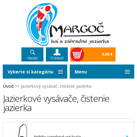
0,00 €
Hľadať
Prihlásiť
Vyberte si kategóriu
Menu
Úvod
>>
Jazierkový vysávač, čistenie jazierka
Jazierkové vysávače, čistenie
jazierka
Hobby jazierkové vysávače