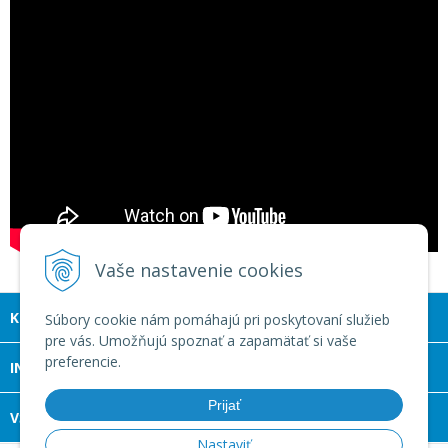
Vaše nastavenie cookies
KONTAKT
Súbory cookie nám pomáhajú pri poskytovaní služieb
pre vás. Umožňujú spoznať a zapamätať si vaše
preferencie.
INFOLINKA
Prijať
VŠETKO O NÁKUPE
Nastaviť