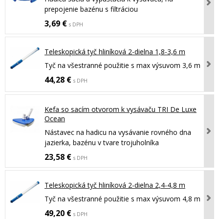
prepojenie bazénu s filtráciou
3,69 €
s DPH
Teleskopická tyč hliníková 2-dielna 1,8-3,6 m
Tyč na všestranné použitie s max výsuvom 3,6 m
44,28 €
s DPH
Kefa so sacím otvorom k vysávaču TRI De Luxe
Ocean
Nástavec na hadicu na vysávanie rovného dna
jazierka, bazénu v tvare trojuholníka
23,58 €
s DPH
Teleskopická tyč hliníková 2-dielna 2,4-4,8 m
Tyč na všestranné použitie s max výsuvom 4,8 m
49,20 €
s DPH