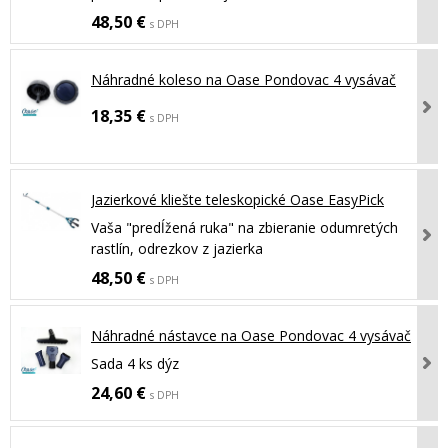
48,50 €
s DPH
Náhradné koleso na Oase Pondovac 4 vysávač
18,35 €
s DPH
Jazierkové kliešte teleskopické Oase EasyPick
Vaša "predĺžená ruka" na zbieranie odumretých
rastlín, odrezkov z jazierka
48,50 €
s DPH
Náhradné nástavce na Oase Pondovac 4 vysávač
Sada 4 ks dýz
24,60 €
s DPH