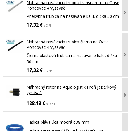
Náhradná nasávacia trubica transparent na Oase
Pondovac 4 vysávač
Priesvitná trubica na nasávanie kalu, dĺžka 50 cm
17,32 €
s DPH
Náhradná nasávacia trubica čierna na Oase
Pondovac 4 vysávač
Čierna plastová trubica na nasávanie kalu, dĺžka
50 cm
17,32 €
s DPH
Náhradný rotor na Aqualogistik Profi jazierkový
vysávač
128,13 €
s DPH
Hadica plávajúca modrá d38 mm
Hadica sacia a vypúšťacia k vysávaču, na