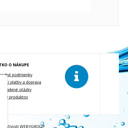
TKO O NÁKUPE
hodné podmienky
osti platby a doprava
o kladené otázky
lógy produktov
poločnosti
WEBYGROUP