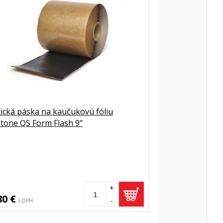
tická páska na kaučukovú fóliu
stone QS Form Flash 9"
+
80 €
-
s DPH