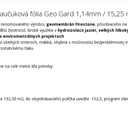
aučuková fólia Geo Gard 1,14mm / 15,25
 renomovaného výrobcu
geomembrán FIrestone
, pôsobiaceho na 
ú životnosť, široké využitie v
hydroizolácii jazier, veľkých hlbo
a enviromentálnych projektoch
vo všetkých smeroch, mäkká, ohybná s možnosťou bezproblémovej inšt
rostatickému tlaku
me na celé metre dľa potreby
 je 152,50 m2, do objednávacieho políčka uveďte 152,5, program Vá