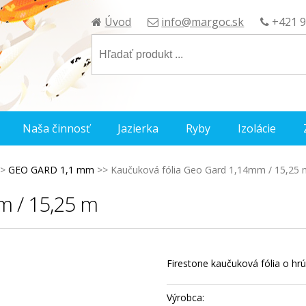
Úvod
info@margoc.sk
+421 9
Naša činnosť
Jazierka
Ryby
Izolácie
>
GEO GARD 1,1 mm
>>
Kaučuková fólia Geo Gard 1,14mm / 15,25 
m / 15,25 m
Firestone kaučuková fólia o h
Výrobca: