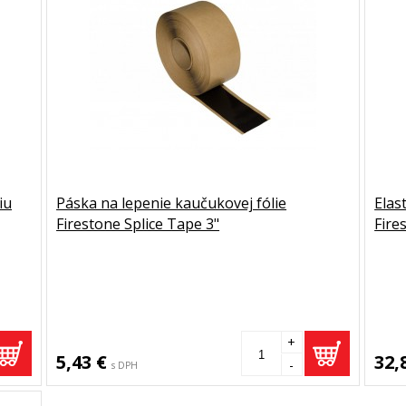
iu
Páska na lepenie kaučukovej fólie
Elas
Firestone Splice Tape 3"
Fire
+
5,43 €
32,
-
s DPH