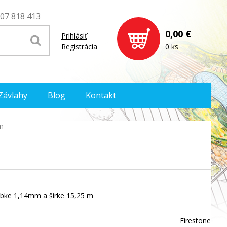
07 818 413
0,00 €
Prihlásiť
Registrácia
0 ks
Závlahy
Blog
Kontakt
m
rúbke 1,14mm a šírke 15,25 m
Firestone