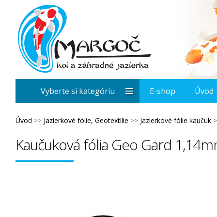
Vyberte si kategóriu
E-shop
Úvod
Úvod
>>
Jazierkové fólie, Geotextílie
>>
Jazierkové fólie kaučuk
>
Kaučuková fólia Geo Gard 1,14m