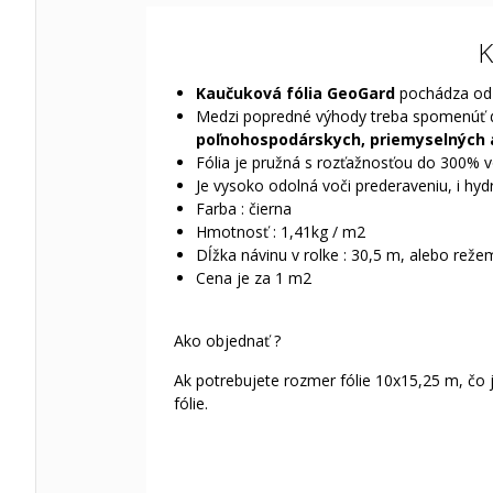
K
Kaučuková fólia GeoGard
pochádza od
Medzi popredné výhody treba spomenúť dlh
poľnohospodárskych, priemyselných 
Fólia je pružná s rozťažnosťou do 300% 
Je vysoko odolná voči prederaveniu, i hyd
Farba : čierna
Hmotnosť : 1,41kg / m2
Dĺžka návinu v rolke : 30,5 m, alebo reže
Cena je za 1 m2
Ako objednať ?
Ak potrebujete rozmer fólie 10x15,25 m, čo
fólie.