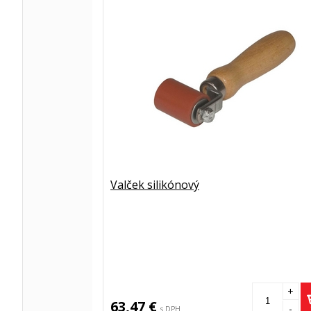
Valček silikónový
+
63,47 €
-
s DPH