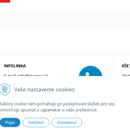
INFOLINKA
VŠE
E-mail:
info@margoc.sk
Obc
Rýchla objednávka:
Možn
0908 550 900
Vaše nastavenie cookies
Čast
Kata
Súbory cookie nám pomáhajú pri poskytovaní služieb pre vás.
Umožňujú spoznať a zapamätať si vaše preferencie.
Nastaviť
Prijať
Odmietnuť
e a záhradné jazierka •
tvorba eshopu cez UNIobchod
,
webhosting
s