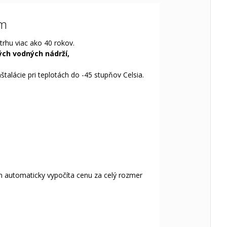
 m
trhu viac ako 40 rokov.
kých vodných nádrží,
alácie pri teplotách do -45 stupňov Celsia.
m automaticky vypočíta cenu za celý rozmer