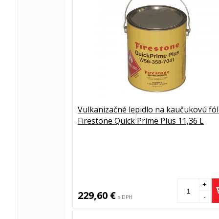
Vulkanizačné lepidlo na kaučukovú fól
Firestone Quick Prime Plus 11,36 L
+
229,60 €
-
s DPH