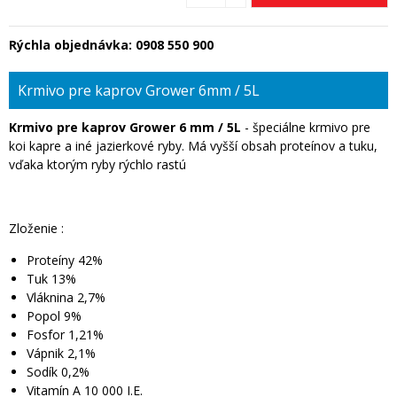
Rýchla objednávka:
0908 550 900
Krmivo pre kaprov Grower 6mm / 5L
Krmivo pre kaprov Grower 6 mm / 5L
- špeciálne krmivo pre
koi kapre a iné jazierkové ryby. Má vyšší obsah proteínov a tuku,
vďaka ktorým ryby rýchlo rastú
Zloženie :
Proteíny 42%
Tuk 13%
Vláknina 2,7%
Popol 9%
Fosfor 1,21%
Vápnik 2,1%
Sodík 0,2%
Vitamín A 10 000 I.E.