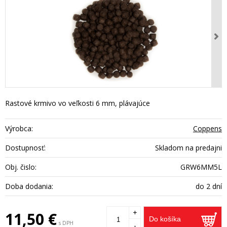
Rastové krmivo vo veľkosti 6 mm, plávajúce
Výrobca:
Coppens
Dostupnosť:
Skladom na predajni
Obj. čislo:
GRW6MM5L
Doba dodania:
do 2 dní
+
11,50 €
Do košíka
s DPH
-