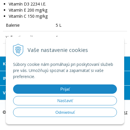
Vitamín D3 2234 I.E.
Vitamín E 200 mg/kg
Vitamín C 150 mg/kg
Balenie
5 L
Veľkosť granúl
6 mm
Vaše nastavenie cookies
KONTAKT
Súbory cookie nám pomáhajú pri poskytovaní služieb
pre vás. Umožňujú spoznať a zapamätať si vaše
preferencie.
INFOLINKA
Prijať
VŠETKO O NÁKUPE
Nastaviť
© 2026 Margoč Koi kapre a záhradné jazierka •
tvorba eshopu cez
Odmietnuť
UNIobchod
,
webhosting
spoločnosti
WEBYGROUP