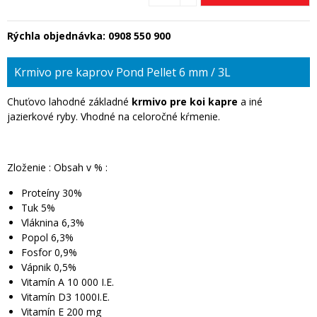
Rýchla objednávka:
0908 550 900
Krmivo pre kaprov Pond Pellet 6 mm / 3L
Chuťovo lahodné základné
krmivo pre koi kapre
a iné
jazierkové ryby. Vhodné na celoročné kŕmenie.
Zloženie : Obsah v % :
Proteíny 30%
Tuk 5%
Vláknina 6,3%
Popol 6,3%
Fosfor 0,9%
Vápnik 0,5%
Vitamín A 10 000 I.E.
Vitamín D3 1000I.E.
Vitamín E 200 mg