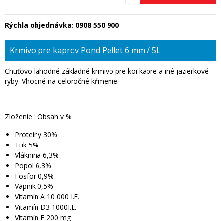
Rýchla objednávka:
0908 550 900
Krmivo pre kaprov Pond Pellet 6 mm / 5L
Chuťovo lahodné základné krmivo pre koi kapre a iné jazierkové
ryby. Vhodné na celoročné kŕmenie.
Zloženie : Obsah v % :
Proteíny 30%
Tuk 5%
Vláknina 6,3%
Popol 6,3%
Fosfor 0,9%
Vápnik 0,5%
Vitamín A 10 000 I.E.
Vitamín D3 1000I.E.
Vitamín E 200 mg