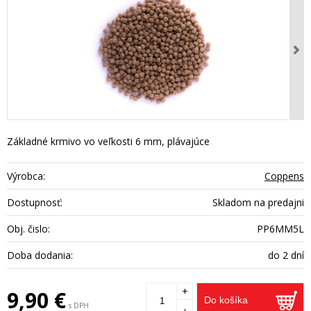
Základné krmivo vo veľkosti 6 mm, plávajúce
Výrobca:
Coppens
Dostupnosť:
Skladom na predajni
Obj. čislo:
PP6MM5L
Doba dodania:
do 2 dní
+
9,90 €
Do košíka
s DPH
-