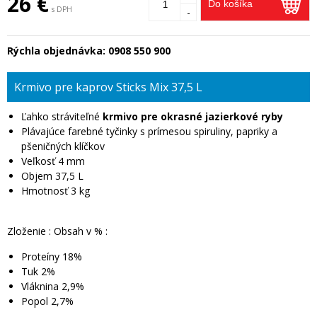
26 €
Do košíka
s DPH
-
Rýchla objednávka:
0908 550 900
Krmivo pre kaprov Sticks Mix 37,5 L
Ľahko stráviteľné
krmivo pre okrasné jazierkové ryby
Plávajúce farebné tyčinky s prímesou spiruliny, papriky a
pšeničných klíčkov
Veľkosť 4 mm
Objem 37,5 L
Hmotnosť 3 kg
Zloženie : Obsah v % :
Proteíny 18%
Tuk 2%
Vláknina 2,9%
Popol 2,7%