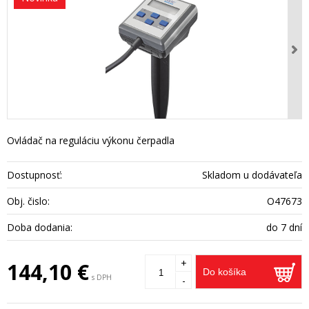
Ovládač na reguláciu výkonu čerpadla
Dostupnosť:
Skladom u dodávateľa
Obj. čislo:
O47673
Doba dodania:
do 7 dní
+
144,10 €
Do košíka
s DPH
-