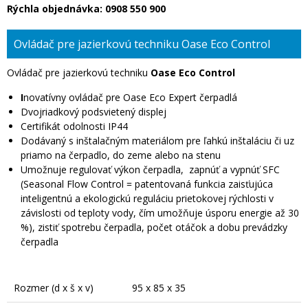
Rýchla objednávka:
0908 550 900
Ovládač pre jazierkovú techniku Oase Eco Control
Ovládač pre jazierkovú techniku
Oase Eco Control
I
novatívny ovládač pre Oase Eco Expert čerpadlá
Dvojriadkový podsvietený displej
Certifikát odolnosti IP44
Dodávaný s inštalačným materiálom pre ľahkú inštaláciu či uz
priamo na čerpadlo, do zeme alebo na stenu
Umožnuje regulovať výkon čerpadla, zapnúť a vypnúť SFC
(Seasonal Flow Control = patentovaná funkcia zaisťujúca
inteligentnú a ekologickú reguláciu prietokovej rýchlosti v
závislosti od teploty vody, čím umožňuje úsporu energie až 30
%), zistiť spotrebu čerpadla, počet otáčok a dobu prevádzky
čerpadla
Rozmer (d x š x v)
95 x 85 x 35