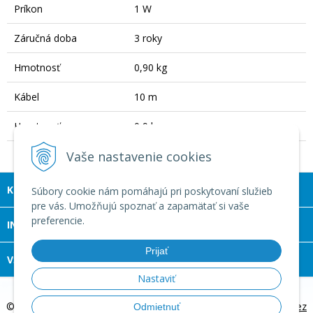
Príkon
1 W
Záručná doba
3 roky
Hmotnosť
0,90 kg
Kábel
10 m
Hmotnosť
0,9 kg
Vaše nastavenie cookies
KONTAKT
Súbory cookie nám pomáhajú pri poskytovaní služieb
pre vás. Umožňujú spoznať a zapamätať si vaše
preferencie.
INFOLINKA
Prijať
VŠETKO O NÁKUPE
Nastaviť
© 2026 Margoč Koi kapre a záhradné jazierka •
tvorba eshopu cez
Odmietnuť