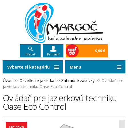
0,00 €
Hľadať
Prihlásiť
Vyberte si kategóriu
Menu
Úvod
>>
Osvetlenie jazierka
>>
Záhradné zásuvky
>>
Ovládač pre
jazierkovú techniku Oase Eco Control
Ovládač pre jazierkovú techniku
Oase Eco Control
Novinka