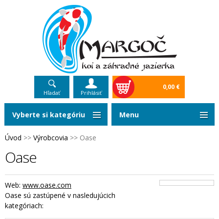
0,00 €
Hľadať
Prihlásiť
Vyberte si kategóriu
Menu
Úvod
>>
Výrobcovia
>>
Oase
Oase
Web:
www.oase.com
Oase sú zastúpené v nasledujúcich
kategóriach: