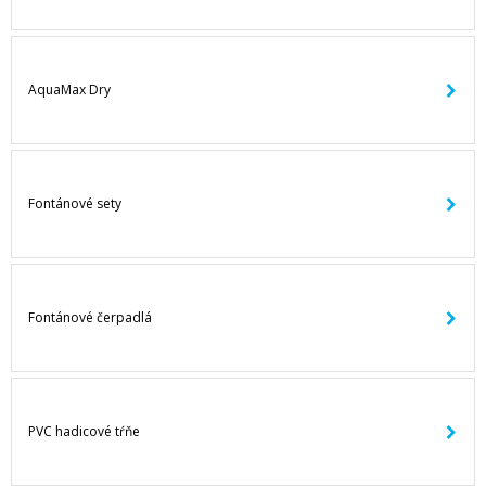
AquaMax Dry
Fontánové sety
Fontánové čerpadlá
PVC hadicové tŕňe