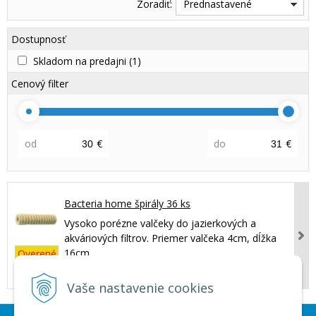
Zoradiť:
Prednastavené
Dostupnosť
Skladom na predajni
(1)
Cenový filter
od
€
do
€
Bacteria home špirály 36 ks
Vysoko porézne valčeky do jazierkových a
akváriových filtrov. Priemer valčeka 4cm, dĺžka
16cm
Overené
30,65 €
s DPH
Vaše nastavenie cookies