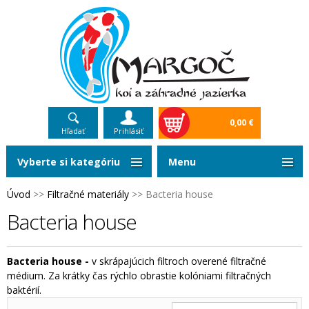
0,00 €
Hľadať
Prihlásiť
Vyberte si kategóriu
Menu
Úvod
>>
Filtračné materiály
>>
Bacteria house
Bacteria house
Bacteria house -
v skrápajúcich filtroch overené filtračné
médium. Za krátky čas rýchlo obrastie kolóniami filtračných
baktérií.