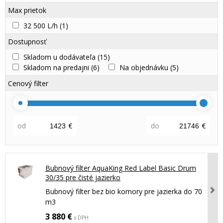
Max prietok
32 500 L/h
(1)
Dostupnosť
Skladom u dodávateľa
(15)
Skladom na predajni
(6)
Na objednávku
(5)
Cenový filter
od
€
do
€
Bubnový filter AquaKing Red Label Basic Drum
30/35 pre čisté jazierko
Bubnový filter bez bio komory pre jazierka do 70
m3
3 880 €
s DPH