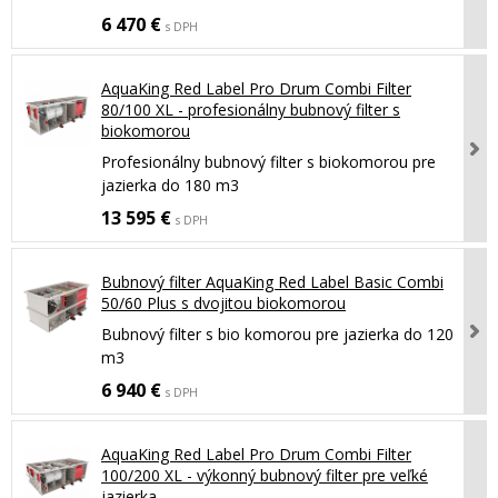
6 470 €
s DPH
AquaKing Red Label Pro Drum Combi Filter
80/100 XL - profesionálny bubnový filter s
biokomorou
Profesionálny bubnový filter s biokomorou pre
jazierka do 180 m3
13 595 €
s DPH
Bubnový filter AquaKing Red Label Basic Combi
50/60 Plus s dvojitou biokomorou
Bubnový filter s bio komorou pre jazierka do 120
m3
6 940 €
s DPH
AquaKing Red Label Pro Drum Combi Filter
100/200 XL - výkonný bubnový filter pre veľké
jazierka