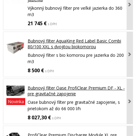
Výkonný bubnový filter pre veľké jazierka do 360
m3
21 745 €
s DPH
Bubnový filter AquaKing Red Label Basic Combi
80/100 XXL s dvojitou biokomorou
Bubnový filter s bio komorou pre jazierka do 200
m3
8 500 €
s DPH
Bubnový filter Oase ProfiClear Premium DF - XL -
pre gravitačné zapojenie
Novinka
Oase bubnový filter pre gravitačné zapojenie, s
prietokom až do 66 000 l/h
8 027,30 €
s DPH
ProfiClear Premium Discharge Module XL pre