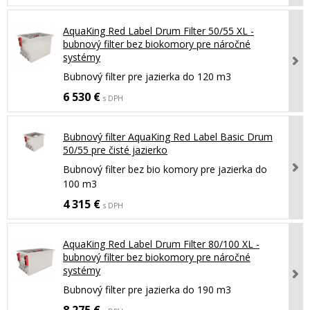
AquaKing Red Label Drum Filter 50/55 XL -
bubnový filter bez biokomory pre náročné
systémy
Bubnový filter pre jazierka do 120 m3
6 530 €
s DPH
Bubnový filter AquaKing Red Label Basic Drum
50/55 pre čisté jazierko
Bubnový filter bez bio komory pre jazierka do
100 m3
4 315 €
s DPH
AquaKing Red Label Drum Filter 80/100 XL -
bubnový filter bez biokomory pre náročné
systémy
Bubnový filter pre jazierka do 190 m3