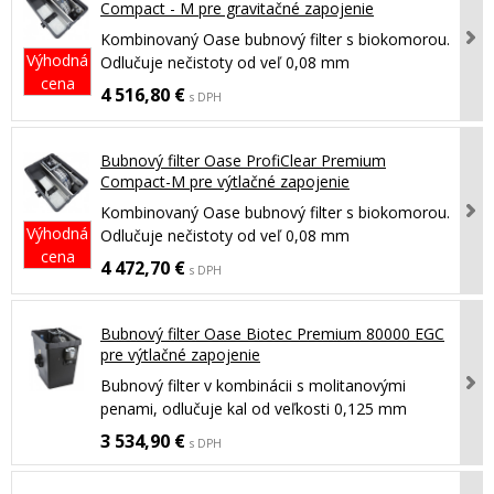
Compact - M pre gravitačné zapojenie
Kombinovaný Oase bubnový filter s biokomorou.
Výhodná
Odlučuje nečistoty od veľ 0,08 mm
cena
4 516,80 €
s DPH
Bubnový filter Oase ProfiClear Premium
Compact-M pre výtlačné zapojenie
Kombinovaný Oase bubnový filter s biokomorou.
Výhodná
Odlučuje nečistoty od veľ 0,08 mm
cena
4 472,70 €
s DPH
Bubnový filter Oase Biotec Premium 80000 EGC
pre výtlačné zapojenie
Bubnový filter v kombinácii s molitanovými
penami, odlučuje kal od veľkosti 0,125 mm
3 534,90 €
s DPH