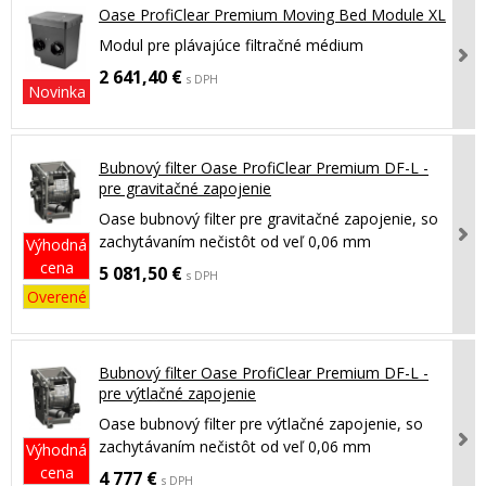
Oase ProfiClear Premium Moving Bed Module XL
Modul pre plávajúce filtračné médium
2 641,40 €
s DPH
Novinka
Bubnový filter Oase ProfiClear Premium DF-L -
pre gravitačné zapojenie
Oase bubnový filter pre gravitačné zapojenie, so
zachytávaním nečistôt od veľ 0,06 mm
Výhodná
cena
5 081,50 €
s DPH
Overené
Bubnový filter Oase ProfiClear Premium DF-L -
pre výtlačné zapojenie
Oase bubnový filter pre výtlačné zapojenie, so
zachytávaním nečistôt od veľ 0,06 mm
Výhodná
cena
4 777 €
s DPH