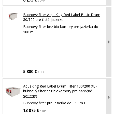
8 275 €
s DPH
Bubnový filter AquaKing Red Label Basic Drum
80/100 pre čisté jazierko
Bubnový filter bez bio komory pre jazierka do
180 m3
5 880 €
s DPH
AquaKing Red Label Drum Filter 100/200 XL -
bubnový filter bez biokomory pre náročné
systémy
Bubnový filter pre jazierka do 360 m3
13 075 €
s DPH