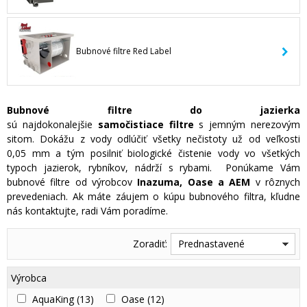
Bubnové filtre Red Label
Bubnové filtre do jazierka
sú najdokonalejšie
samočistiace filtre
s jemným nerezovým
sitom. Dokážu z vody odlúčiť všetky nečistoty už od veľkosti
0,05 mm a tým posilniť biologické čistenie vody vo všetkých
typoch jazierok, rybníkov, nádrží s rybami. Ponúkame Vám
bubnové filtre od výrobcov
Inazuma, Oase a AEM
v rôznych
prevedeniach. Ak máte záujem o kúpu bubnového filtra, kľudne
nás kontaktujte, radi Vám poradíme.
Zoradiť:
Prednastavené
Výrobca
AquaKing
(13)
Oase
(12)