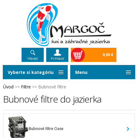
0,00 €
Hľadať
Prihlásiť
Vyberte si kategóriu
Menu
Úvod
>>
Filtre
>>
Bubnové filtre
Bubnové filtre do jazierka
Bubnové filtre Oase