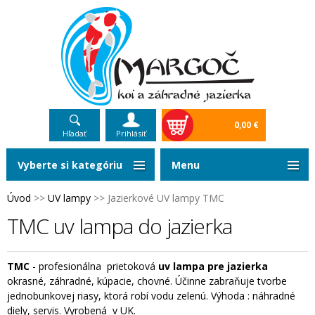
0,00 €
Hľadať
Prihlásiť
Vyberte si kategóriu
Menu
Úvod
>>
UV lampy
>>
Jazierkové UV lampy TMC
TMC uv lampa do jazierka
TMC
- profesionálna prietoková
uv lampa pre jazierka
okrasné, záhradné, kúpacie, chovné. Účinne zabraňuje tvorbe
jednobunkovej riasy, ktorá robí vodu zelenú. Výhoda : náhradné
diely, servis. Vyrobená v UK.