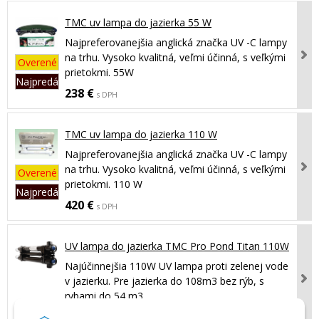
TMC uv lampa do jazierka 55 W
Najpreferovanejšia anglická značka UV -C lampy
na trhu. Vysoko kvalitná, veľmi účinná, s veľkými
Overené
prietokmi. 55W
Najpredávanejší
238 €
s DPH
TMC uv lampa do jazierka 110 W
Najpreferovanejšia anglická značka UV -C lampy
na trhu. Vysoko kvalitná, veľmi účinná, s veľkými
Overené
prietokmi. 110 W
Najpredávanejší
420 €
s DPH
UV lampa do jazierka TMC Pro Pond Titan 110W
Najúčinnejšia 110W UV lampa proti zelenej vode
v jazierku. Pre jazierka do 108m3 bez rýb, s
rybami do 54 m3.
547 €
s DPH