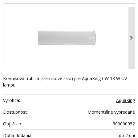
Kremíková trubica (kremíkové sklo) pre AquaKing CW 18 W UV
lampu
Výrobca:
AquaKing
Dostupnosť:
Momentálne vypredané
Obj. čislo:
300000052
Doba dodania:
do 2 dní