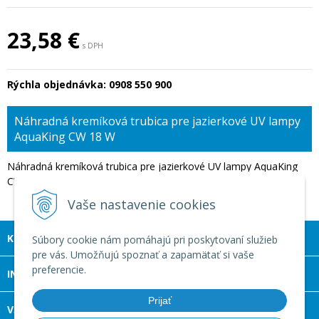
23,58 €
s DPH
Rýchla objednávka:
0908 550 900
Náhradná kremíková trubica pre jazierkové UV lampy
AquaKing CW 18 W
Náhradná kremíková trubica pre jazierkové UV lampy AquaKing
CW 18 W
Vaše nastavenie cookies
KONTAKT
Súbory cookie nám pomáhajú pri poskytovaní služieb
pre vás. Umožňujú spoznať a zapamätať si vaše
preferencie.
INFOLINKA
Prijať
VŠETKO O NÁKUPE