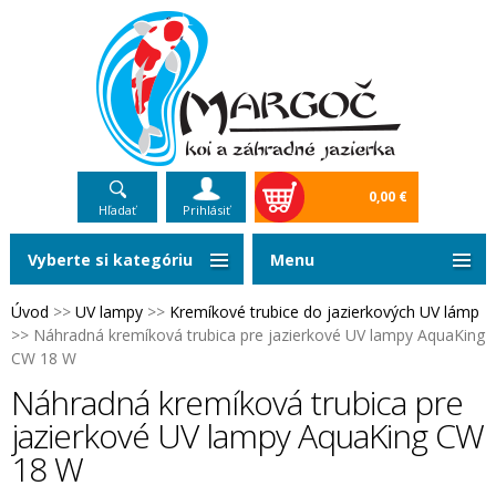
0,00 €
Hľadať
Prihlásiť
Vyberte si kategóriu
Menu
Úvod
>>
UV lampy
>>
Kremíkové trubice do jazierkových UV lámp
>>
Náhradná kremíková trubica pre jazierkové UV lampy AquaKing
CW 18 W
Náhradná kremíková trubica pre
jazierkové UV lampy AquaKing CW
18 W