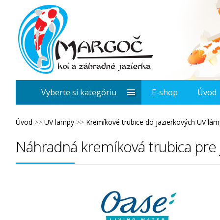
Vyberte si kategóriu
E-shop
Úvod
Úvod
>>
UV lampy
>>
Kremíkové trubice do jazierkových UV lá
Náhradná kremíková trubica pre