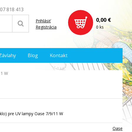
07 818 413
0,00 €
Prihlásiť
Registrácia
0 ks
Závlahy
Blog
Kontakt
11 W
sklo) pre UV lampy Oase 7/9/11 W
Oase