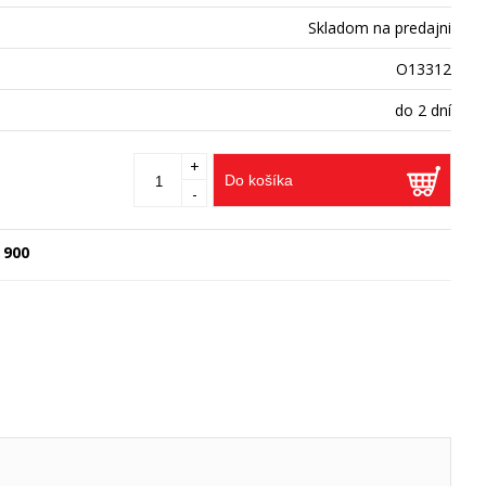
Skladom na predajni
O13312
do 2 dní
+
Do košíka
-
 900