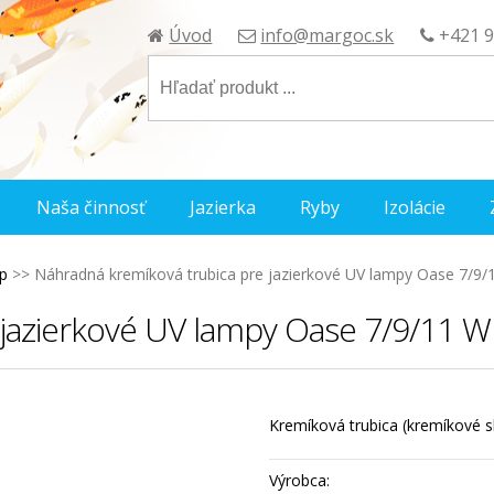
Úvod
info@margoc.sk
+421 9
Naša činnosť
Jazierka
Ryby
Izolácie
mp
>>
Náhradná kremíková trubica pre jazierkové UV lampy Oase 7/9/
 jazierkové UV lampy Oase 7/9/11 W
Kremíková trubica (kremíkové 
Výrobca: